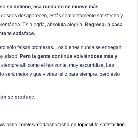
so se detiene, esa rueda no se mueve más.
os deseos desaparecen, estás completamente satisfecho y
entánea. Es alegría, absoluta alegría.
Regresar a casa
te te satisface.
ero sólo falsas promesas. Los bienes nunca se entregan.
 ayudado.
Pero la gente continúa volviéndose más y
siempre allí como el horizonte, muy escurridiza
.
Las
o será mejor y que vivirás feliz para siempre, pero esto
ción se produce.
www.osho.com/es/read/osho/osho-on-topics/life-satisfaction