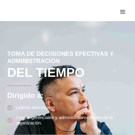
TOMA DE DECISIONES EFECTIVAS Y
ADMINISTRACIÓN
DEL TIEMPO
Dirigido a:
Líderes directivos
Cargos gerenciales y administrativos dentro de la
organización.