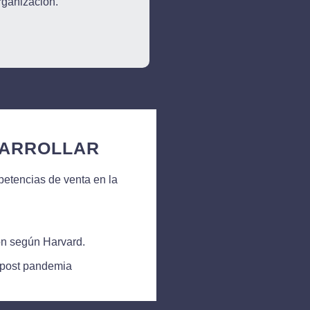
rganización.
ARROLLAR​
petencias de venta en la
n según Harvard.
 post pandemia