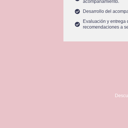
acompañamiento.
Desarrollo del acomp
Evaluación y entrega d
recomendaciones a se
Descub