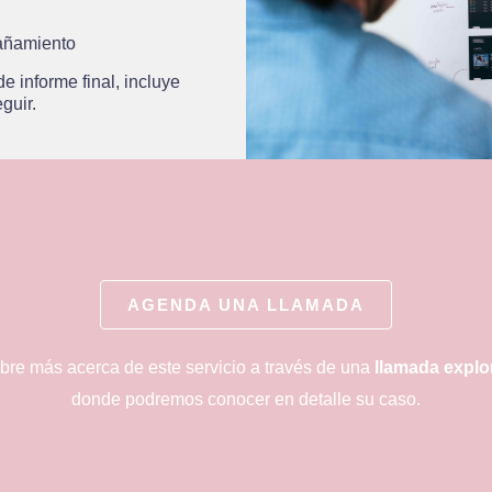
añamiento
e informe final, incluye
guir.
AGENDA UNA LLAMADA
re más acerca de este servicio a través de una
llamada explo
donde podremos conocer en detalle su caso.