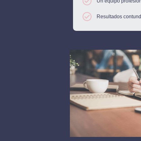
Un equipo profesion
Resultados contund