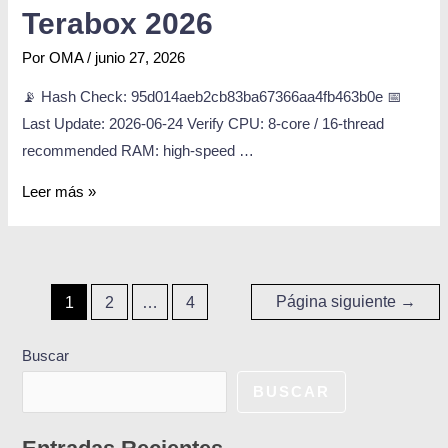
Terabox 2026
Por
OMA
/
junio 27, 2026
📡 Hash Check: 95d014aeb2cb83ba67366aa4fb463b0e 📅
Last Update: 2026-06-24 Verify CPU: 8-core / 16-thread
recommended RAM: high-speed …
Leer más »
Página siguiente
→
1
2
…
4
Buscar
BUSCAR