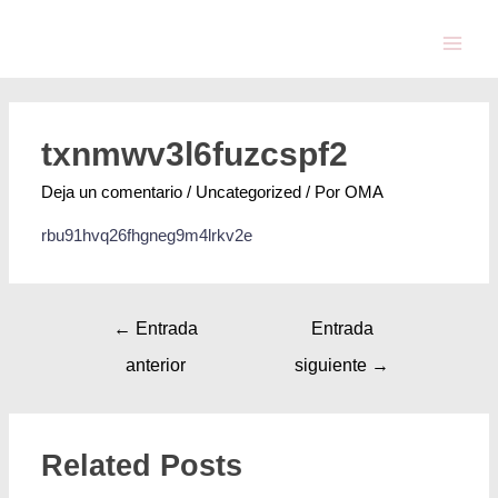
txnmwv3l6fuzcspf2
Deja un comentario
/
Uncategorized
/ Por
OMA
rbu91hvq26fhgneg9m4lrkv2e
←
Entrada
Entrada
anterior
siguiente
→
Related Posts