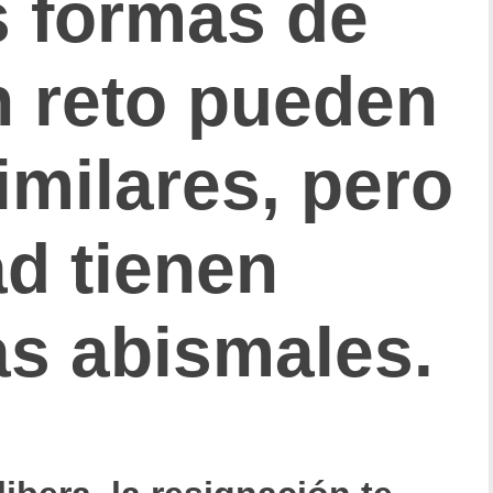
s formas de
n reto pueden
imilares, pero
ad tienen
as abismales.