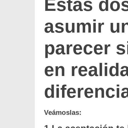
Estas do
asumir u
parecer s
en realid
diferenci
Veámoslas: