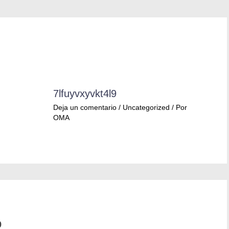
7lfuyvxyvkt4l9
Deja un comentario
/
Uncategorized
/ Por
OMA
o