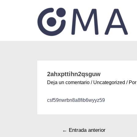
2ahxpttihn2qsguw
Deja un comentario
/
Uncategorized
/ Po
csf59nwrbn8a8fib6wyyz59
←
Entrada anterior