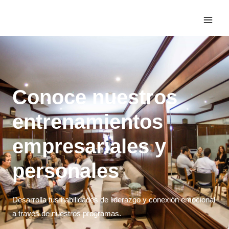
Conoce nuestros
entrenamientos
empresariales y
personales
Desarrolla tus habilidades de liderazgo y conexión emocional
a través de nuestros programas.